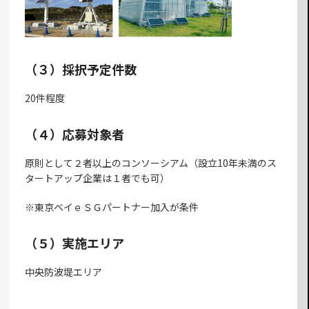
（３）採択予定件数
20件程度
（４）応募対象者
原則として２者以上のコンソーシアム（設立10年未満のス
タートアップ企業は１者でも可）
※東京ベイｅＳＧパートナー加入が条件
（５）実施エリア
中央防波堤エリア