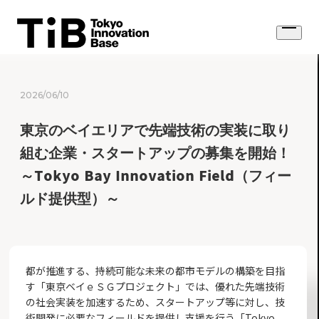
Skip
to
Open
content
menu
2026/06/10
東京のベイエリアで先端技術の実装に取り
組む企業・スタートアップの募集を開始！
～Tokyo Bay Innovation Field（フィー
ルド提供型）～
都が推進する、持続可能な未来の都市モデルの構築を目指
す「東京ベイｅＳＧプロジェクト」では、優れた先端技術
の社会実装を加速するため、スタートアップ等に対し、技
術開発に必要なフィールドを提供し支援を行う「Tokyo