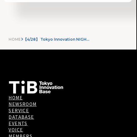
HOME
【4/28】 Tokyo Innovation NIGHTs @天王洲を開催！（SusHi Tech Tokyo 2026 関係者向け）
HOME
NEWSROOM
SERVICE
DATABASE
EVENTS
VOICE
MEMBERS