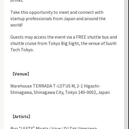
Take this opportunity to meet and connect with
startup professionals from Japan and around the
world!
Guests may access the event via a FREE shuttle bus and
shuttle cruise from Tokyo Big Sight, the venue of SusHi
Tech Tokyo.
【Venue】
Warehouse TERRADA T-LOTUS M
, 2-1 Higashi-
Shinagawa, Shinagawa City, Tokyo 140-0002, Japan
【Artists】
Ryo “LEFTY” Miyata / jizue / DJ Tak Umezawa