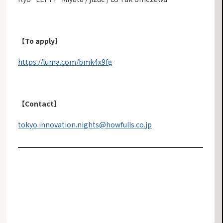
【To apply】
https://luma.com/bmk4x9fg
【Contact】
tokyo.innovation.nights@howfulls.co.jp
お知らせ一覧へ