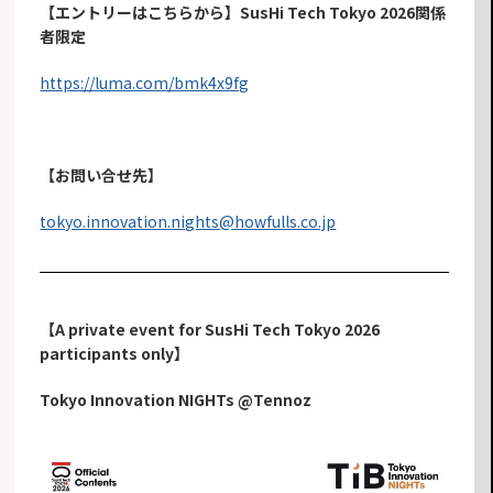
【エントリーはこちらから】SusHi Tech Tokyo 2026関係
者限定
https://luma.com/bmk4x9fg
​【お問い合せ先】
tokyo.innovation.nights@howfulls.co.jp
【A private event for SusHi Tech Tokyo 2026
participants only】
Tokyo Innovation NIGHTs @Tennoz