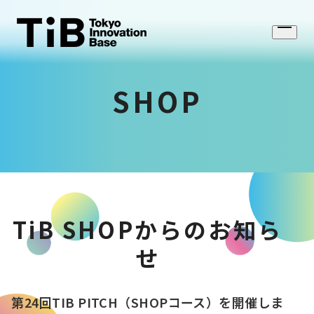
Skip
to
Open
content
menu
SHOP
TiB SHOPからのお知ら
せ
第24回TIB PITCH（SHOPコース）を開催しま