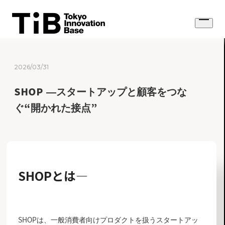
Skip
to
Open
content
menu
2026/03/31
SHOP ―スタートアップと顧客をつな
ぐ“開かれた接点”
SHOP
とは―
SHOPは、一般消費者向けプロダクトを扱うスタートアッ