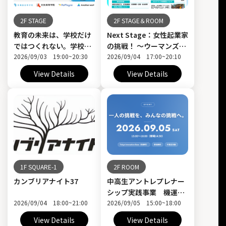
2F STAGE
2F STAGE＆ROOM
教育の未来は、学校だけ
Next Stage：女性起業家
ではつくれない。学校×
の挑戦！ ～ウーマンズエ
企業×地域で考える、新
2026/09/03 19:00~20:30
ンパワーメント・サミッ
2026/09/04 17:00~20:10
しいキャリア教育
ト 品川～
View Details
View Details
1F SQUARE-1
2F ROOM
カンブリアナイト37
中高生アントレプレナー
シップ実践事業 機運醸
2026/09/04 18:00~21:00
成イベント第二弾
2026/09/05 15:00~18:00
View Details
View Details