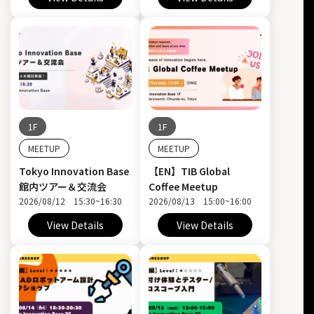
1F
1F
MEETUP
MEETUP
Tokyo Innovation Base
【EN】TIB Global
館内ツアー＆交流会
Coffee Meetup
2026/08/12 15:30~16:30
2026/08/13 15:00~16:00
View Details
View Details