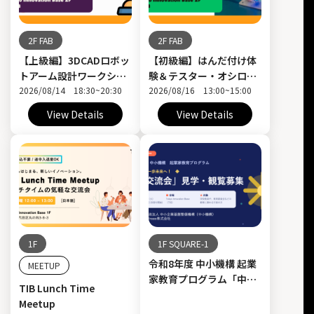
2F FAB
2F FAB
【上級編】3DCADロボッ
【初級編】はんだ付け体
トアーム設計ワークショ
験＆テスター・オシロス
ップ
2026/08/14 18:30~20:30
コープの使い方
2026/08/16 13:00~15:00
View Details
View Details
1F
1F SQUARE-1
令和8年度 中小機構 起業
MEETUP
家教育プログラム「中間
TIB Lunch Time
交流会」
Meetup