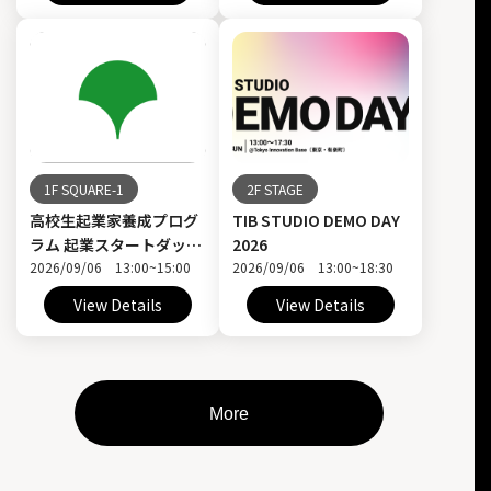
1F SQUARE-1
2F STAGE
高校生起業家養成プログ
TIB STUDIO DEMO DAY
ラム 起業スタートダッシ
2026
ュ 育成講座 第2回
2026/09/06 13:00~15:00
2026/09/06 13:00~18:30
View Details
View Details
More