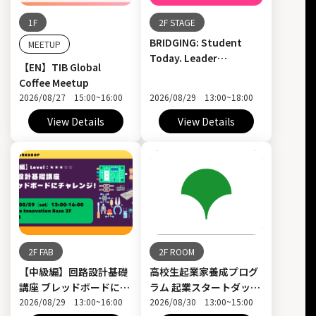
1F
2F STAGE
BRIDGING: Student
MEETUP
Today. Leader
【EN】TIB Global
Tomorrow. In
Coffee Meetup
between?
2026/08/27 15:00~16:00
2026/08/29 13:00~18:00
View Details
View Details
2F FAB
2F ROOM
【中級編】回路設計基礎
高校生起業家養成プログ
講座 ブレッドボードにチ
ラム 起業スタートダッシ
ャレンジ！
2026/08/29 13:00~16:00
ュ 育成講座 第1回
2026/08/30 13:00~15:00