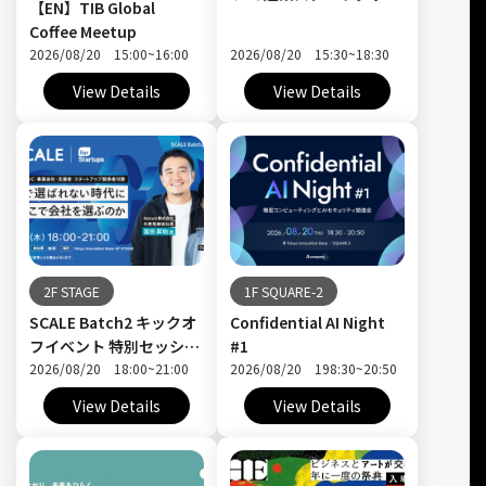
【EN】TIB Global
ュ キックオフ
Coffee Meetup
2026/08/20 15:00~16:00
2026/08/20 15:30~18:30
View Details
View Details
2F STAGE
1F SQUARE-2
SCALE Batch2 キックオ
Confidential AI Night
フイベント 特別セッショ
#1
ン｜報酬で選ばれない時
2026/08/20 18:00~21:00
2026/08/20 198:30~20:50
代に、人はどこで会社を
View Details
View Details
選ぶのか