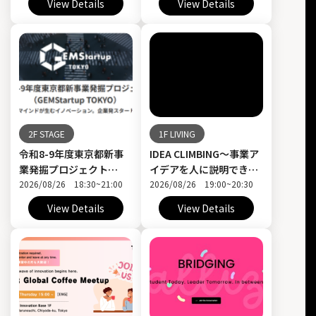
View Details
View Details
2F STAGE
1F LIVING
令和8-9年度東京都新事
IDEA CLIMBING〜事業ア
業発掘プロジェクト
イデアを人に説明できる
（GEMStartup
2026/08/26 18:30~21:00
ようになろう！
2026/08/26 19:00~20:30
TOKYO） 〜 企業リソー
View Details
View Details
ス × 起業家マインドが生
むイノベーション。企業
発スタートアップという
生存戦略 〜