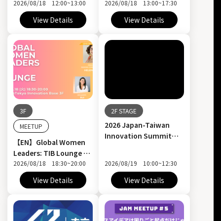
2026/08/18 12:00~13:00
2026/08/18 13:00~17:30
View Details
View Details
3F
2F STAGE
2026 Japan-Taiwan
MEETUP
Innovation Summit
【EN】Global Women
Day 2-Startup Day
Leaders: TIB Lounge グ
ローバル・ウィメン・リ
2026/08/18 18:30~20:00
2026/08/19 10:00~12:30
ーダーズ TIB ラウンジ
View Details
View Details