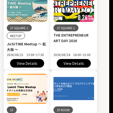
1F SQUARE-1
1F SQUARE-1
THE ENTREPRENEUR
MEETUP
ART DAY 2026
JichiTIME Meetup ～ 拡
大版 ～
2026/08/21 15:00~17:30
2026/08/24 18:00~21:00
View Details
View Details
1F
2F ROOM