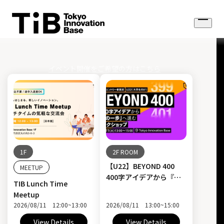
Skip
to
Open
content
menu
イベント開催をご希望の方はこちら
1F
2F ROOM
【U22】BEYOND 400
MEETUP
400字アイデアから『次
TIB Lunch Time
の一歩』へ進むワークシ
Meetup
ョップ
2026/08/11 12:00~13:00
2026/08/11 13:00~15:00
View Details
View Details