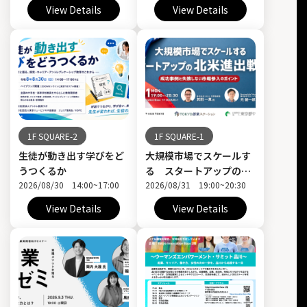
View Details
View Details
1F SQUARE-2
1F SQUARE-1
生徒が動き出す学びをど
大規模市場でスケールす
うつくるか
る スタートアップの北
2026/08/30 14:00~17:00
米進出戦略～成功事例と
2026/08/31 19:00~20:30
失敗しない市場参入のポ
View Details
View Details
イント～