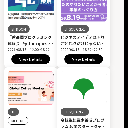
2F ROOM
1F SQUARE-1
『首都圏プログラミング
ビジネスアイデアは困り
体験会- Python quest
ごと起点だけじゃない！
夏の1dayキャンプ-』
2026/08/19 12:00~18:00
あなたのやりたいことか
2026/08/19 18:30~20:30
ら考える事業のつくり
View Details
View Details
方〜JAM MEETUP#５〜
1F
1F SQUARE-1
高校生起業家養成プログ
MEETUP
ラム 起業スタートダッシ