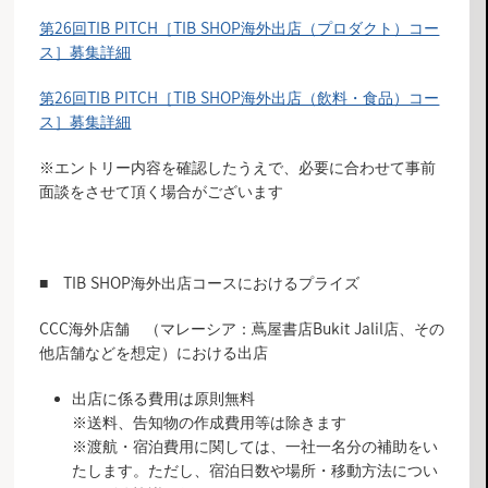
第26回TIB PITCH［TIB SHOP海外出店（プロダクト）コー
ス］募集詳細
第
26回TIB PITCH［TIB SHOP海外出店（飲料・食品）コー
ス］募集詳細
※エントリー内容を確認したうえで、必要に合わせて事前
面談をさせて頂く場合がございます
■
TIB SHOP海外出店コース
におけるプライズ
CCC海外店舗 （マレーシア：蔦屋書店Bukit Jalil店、その
他店舗などを想定）における出店
出店に係る費用は原則無料
※送料、告知物の作成費用等は除きます
※渡航・宿泊費用に関しては、一社一名分の補助をい
たします。ただし、宿泊日数や場所・移動方法につい