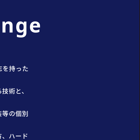
enge
い志を持った
る技術と、
装等の個別
方、ハード