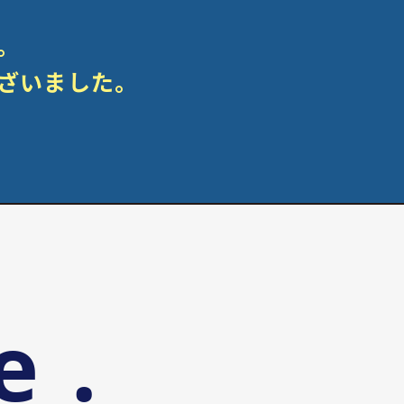
。
ざいました。
e .