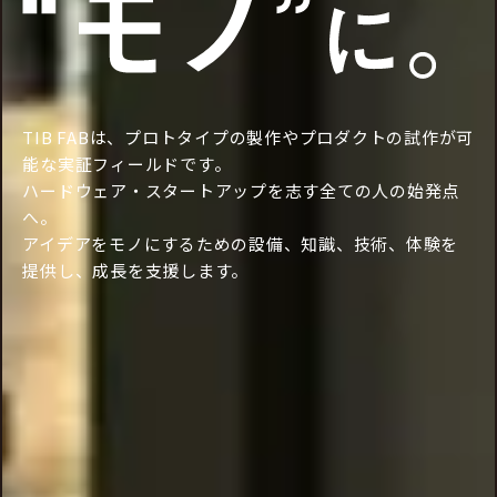
TIB FABは、プロトタイプの製作やプロダクトの試作が可
能な実証フィールドです。
ハードウェア・スタートアップを志す全ての人の始発点
へ。
アイデアをモノにするための設備、知識、技術、体験を
提供し、成長を支援します。